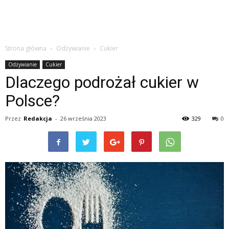
Strona główna
Odżywianie
Cukier
Odżywianie
Cukier
Dlaczego podrożał cukier w
Polsce?
Przez
Redakcja
-
26 września 2023
329
0