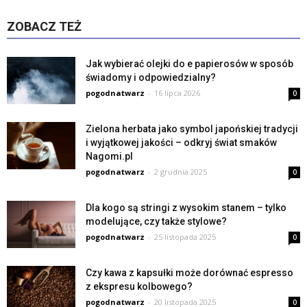
ZOBACZ TEŻ
Jak wybierać olejki do e papierosów w sposób
świadomy i odpowiedzialny?
pogodnatwarz
-
16 lipca 2026
0
Zielona herbata jako symbol japońskiej tradycji
i wyjątkowej jakości – odkryj świat smaków
Nagomi.pl
pogodnatwarz
-
2 grudnia 2025
0
Dla kogo są stringi z wysokim stanem – tylko
modelujące, czy także stylowe?
pogodnatwarz
-
25 listopada 2025
0
Czy kawa z kapsułki może dorównać espresso
z ekspresu kolbowego?
pogodnatwarz
-
20 listopada 2025
0