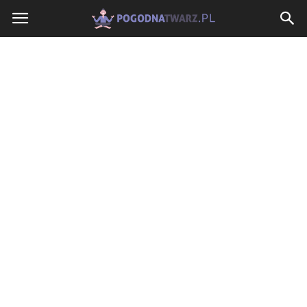
PogodnaTwarz.pl