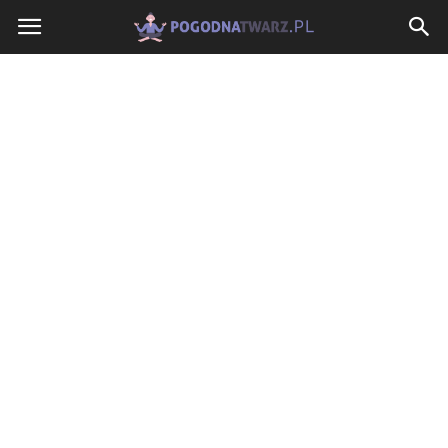
PogodnaTwarz.pl