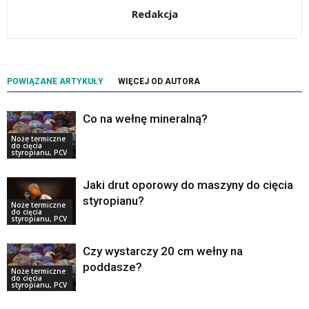
Redakcja
POWIĄZANE ARTYKUŁY
WIĘCEJ OD AUTORA
Co na wełnę mineralną?
Noże termiczne
do cięcia
styropianu, PCV
Jaki drut oporowy do maszyny do cięcia
styropianu?
Noże termiczne
do cięcia
styropianu, PCV
Czy wystarczy 20 cm wełny na
poddasze?
Noże termiczne
do cięcia
styropianu, PCV