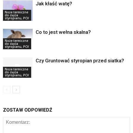
Jak kłaść watę?
Noże termiczne
do cięcia
styropianu, PCV
Co to jest wełna skalna?
Noże termiczne
do cięcia
styropianu, PCV
Czy Gruntować styropian przed siatka?
Noże termiczne
do cięcia
styropianu, PCV
ZOSTAW ODPOWIEDŹ