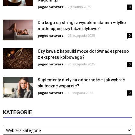
Nagomi.pl
pogodnatwarz
-
2 grudnia 2025
0
Dla kogo są stringi z wysokim stanem – tylko
modelujące, czy także stylowe?
pogodnatwarz
-
25 listopada 2025
0
Czy kawa z kapsułki może dorównać espresso
z ekspresu kolbowego?
pogodnatwarz
-
20 listopada 2025
0
Suplementy diety na odporność – jak wybrać
skuteczne wsparcie?
pogodnatwarz
-
4 listopada 2025
0
KATEGORIE
Kategorie