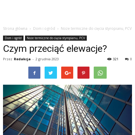
Strona główna
Dom i ogród
Noże termiczne do cięcia styropianu, PCV
Dom i ogród
Noże termiczne do cięcia styropianu, PCV
Czym przeciąć elewacje?
Przez
Redakcja
-
2 grudnia 2023
321
0