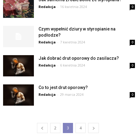
Redakcja
-
16 kwietnia 2024
0
Czym wypełnić dziury w styropianie na
podłodze?
Redakcja
-
7 kwietnia 2024
0
Jak dobrać drut oporowy do zasilacza?
Redakcja
-
6 kwietnia 2024
0
Co to jest drut oporowy?
Redakcja
-
29 marca 2024
0
2
3
4