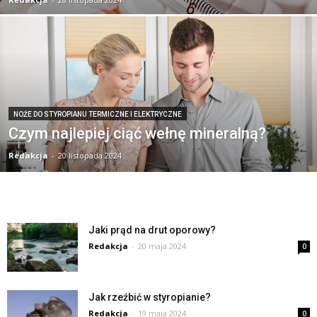
NOŻE DO STYROPIANU TERMICZNE I ELEKTRYCZNE
Czym najlepiej ciąć wełnę mineralną?
Redakcja
-
20 listopada 2024
Jaki prąd na drut oporowy?
Redakcja
-
20 maja 2024
0
Jak rzeźbić w styropianie?
Redakcja
-
19 maja 2024
0