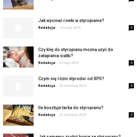
Jak wycinać rowki w styropianie?
Redakcja
-
14 maja 2024
0
Czy klej do styropianu można użyć do
zatapiania siatki?
Redakcja
-
4 maja 2024
0
Czym się różni styrodur od XPS?
Redakcja
-
30 kwietnia 2024
0
Ile kosztuje tarka do styropianu?
Redakcja
-
29 kwietnia 2024
0
Jak samemu zrobić bonie ze styropianu?