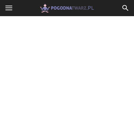
PogodnaTwarz.pl