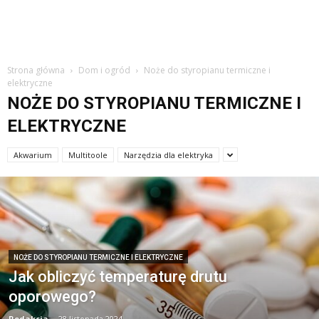
Strona główna
Dom i ogród
Noże do styropianu termiczne i
elektryczne
NOŻE DO STYROPIANU TERMICZNE I
ELEKTRYCZNE
Akwarium
Multitoole
Narzędzia dla elektryka
NOŻE DO STYROPIANU TERMICZNE I ELEKTRYCZNE
Jak obliczyć temperaturę drutu
oporowego?
Redakcja
-
28 listopada 2024