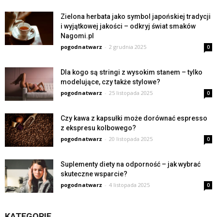
Zielona herbata jako symbol japońskiej tradycji
i wyjątkowej jakości – odkryj świat smaków
Nagomi.pl
pogodnatwarz
-
2 grudnia 2025
0
Dla kogo są stringi z wysokim stanem – tylko
modelujące, czy także stylowe?
pogodnatwarz
-
25 listopada 2025
0
Czy kawa z kapsułki może dorównać espresso
z ekspresu kolbowego?
pogodnatwarz
-
20 listopada 2025
0
Suplementy diety na odporność – jak wybrać
skuteczne wsparcie?
pogodnatwarz
-
4 listopada 2025
0
KATEGORIE